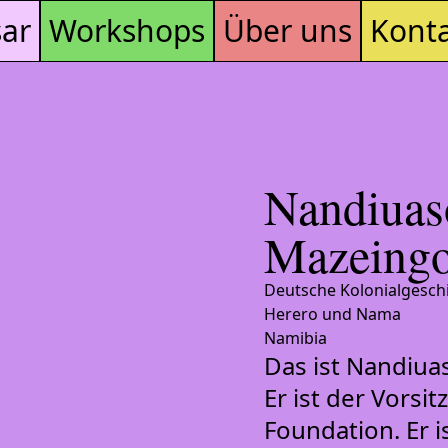
sar
Workshops
Über uns
Kont
Nandiuas
Mazeing
Deutsche Kolonialgeschi
Herero und Nama
Namibia
Das ist Nandiua
Er ist der Vors
Foundation. Er i