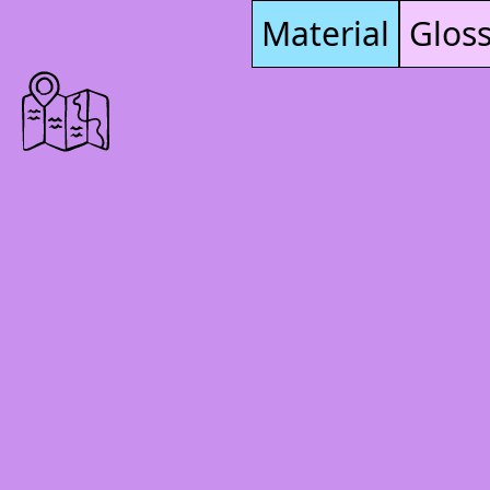
Material
Glos