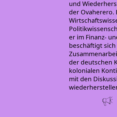
und Wiederherst
der Ovaherero. E
Wirtschaftswisse
Politikwissensch
er im Finanz- u
beschäftigt sic
Zusammenarbeit.
der deutschen K
kolonialen Kont
mit den Diskus
wiederherstelle